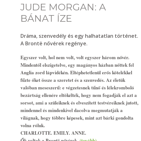
JUDE MORGAN: A
BÁNAT ÍZE
Dráma, szenvedély és egy halhatatlan történet.
A Brontë nővérek regénye.
Egyszer volt, hol nem volt, volt egyszer három nővér.
Mindentől elszigetelve, egy magányos házban nőttek fel
Anglia zord lápvidékén. Eltéphetetlenül erős kötelékkel
fűzte őket össze a szeretet és a szenvedés. Az életük
valóban meseszerű: e végzetesnek tűnő és lélekromboló
bezártság ellenére eltökélték, hogy nem fogadják el azt a
sorsot, ami a szüleiknek és elveszített testvéreiknek jutott,
mindennel és mindenkivel dacolva megmutatják a
világnak, hogy többre képesek, mint azt bárki gondolta
volna róluk.
CHARLOTTE. EMILY. ANNE.
Ők voltak a Brontë nővérek.
(tovább)