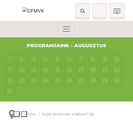
PROGRAMJAINK - AUGUSZTUS
1
2
3
4
5
6
7
8
9
10
11
12
13
14
15
16
17
18
19
20
21
22
23
24
25
26
27
28
29
30
31
NYITÓLAP
JUDE MORGAN: A BÁNAT ÍZE