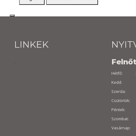
LINKEK
NYIT
Felnőt
...
Hétfő: Z
Kedd: 10:0
Szerda: 10
Csütörtök: 
Péntek: 10:
Szombat: 8
Vasárnap: