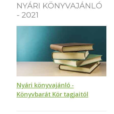
NYÁRI KÖNYVAJÁNLÓ
- 2021
Nyári könyvajánló -
Könyvbarát Kör tagjaitól