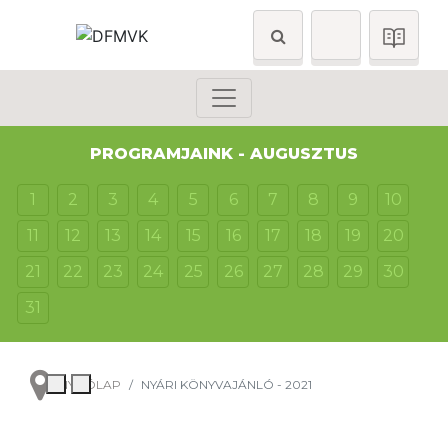
PROGRAMJAINK - AUGUSZTUS
1
2
3
4
5
6
7
8
9
10
11
12
13
14
15
16
17
18
19
20
21
22
23
24
25
26
27
28
29
30
31
NYITÓLAP
NYÁRI KÖNYVAJÁNLÓ - 2021