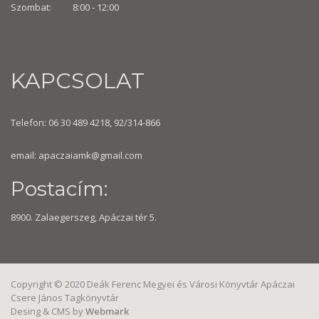
Szombat: 8:00 -
12:00
KAPCSOLAT
Telefon: 06 30 489 4218, 92/314-866
email:
apaczaiamk@gmail.com
Postacím:
8900. Zalaegerszeg, Apáczai tér 5.
Copyright © 2020 Deák Ferenc Megyei és Városi Könyvtár Apáczai
Csere János Tagkönyvtár
Desing & CMS by
Webmark