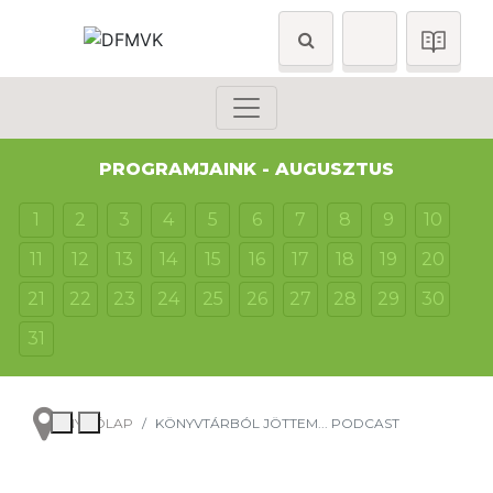
PROGRAMJAINK - AUGUSZTUS
1
2
3
4
5
6
7
8
9
10
11
12
13
14
15
16
17
18
19
20
21
22
23
24
25
26
27
28
29
30
31
NYITÓLAP
KÖNYVTÁRBÓL JÖTTEM... PODCAST