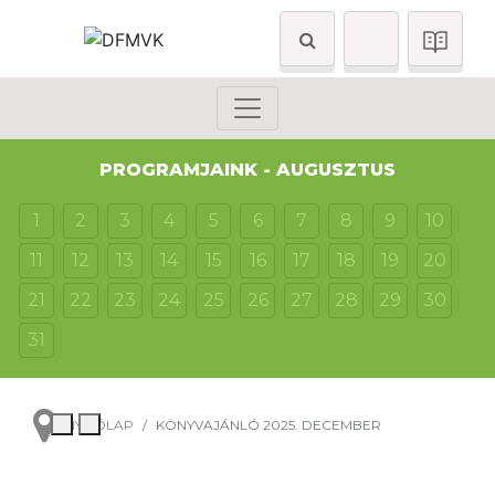
PROGRAMJAINK - AUGUSZTUS
1
2
3
4
5
6
7
8
9
10
11
12
13
14
15
16
17
18
19
20
21
22
23
24
25
26
27
28
29
30
31
NYITÓLAP
KÖNYVAJÁNLÓ 2025. DECEMBER