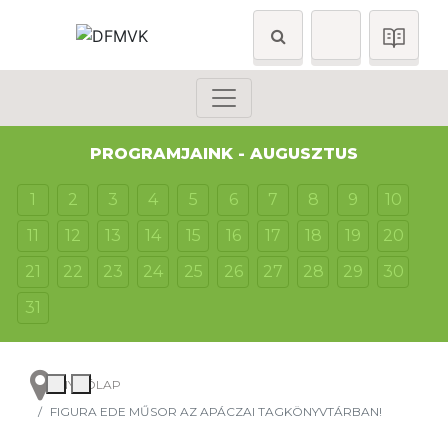
PROGRAMJAINK - AUGUSZTUS
1
2
3
4
5
6
7
8
9
10
11
12
13
14
15
16
17
18
19
20
21
22
23
24
25
26
27
28
29
30
31
NYITÓLAP
FIGURA EDE MŰSOR AZ APÁCZAI TAGKÖNYVTÁRBAN!