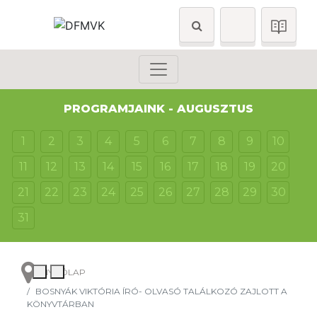
PROGRAMJAINK - AUGUSZTUS
1
2
3
4
5
6
7
8
9
10
11
12
13
14
15
16
17
18
19
20
21
22
23
24
25
26
27
28
29
30
31
NYITÓLAP
BOSNYÁK VIKTÓRIA ÍRÓ- OLVASÓ TALÁLKOZÓ ZAJLOTT A
KÖNYVTÁRBAN