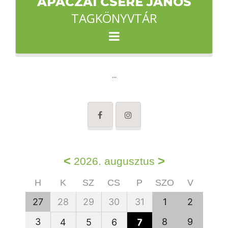
APÁCZAI CSERE JÁNOS
TAGKÖNYVTÁR
...
<
>
2026. augusztus
H
K
SZ
CS
P
SZO
V
27
28
29
30
31
1
2
3
8
9
4
5
6
7