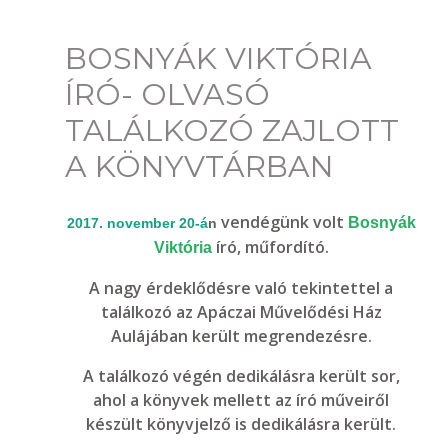
BOSNYÁK VIKTÓRIA
ÍRÓ- OLVASÓ
TALÁLKOZÓ ZAJLOTT
A KÖNYVTÁRBAN
vendégünk volt
Bosnyák
2017. november 20-á
n
író, műfordító.
Viktória
A nagy érdeklődésre való tekintettel a
találkozó az Apáczai Művelődési Ház
Aulájában került megrendezésre.
A találkozó végén dedikálásra került sor,
ahol a könyvek mellett az író műveiről
készült könyvjelző is dedikálásra került.