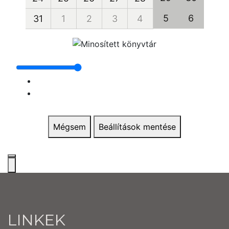
5
6
31
1
2
3
4
Mégsem
Beállítások mentése
LINKEK