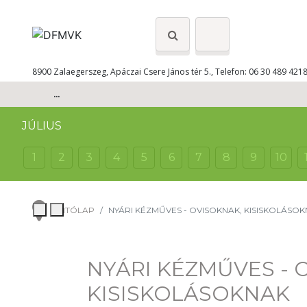
8900 Zalaegerszeg, Apáczai Csere János tér 5., Telefon: 06 30 489 421
...
JÚLIUS
1
2
3
4
5
6
7
8
9
10
NYITÓLAP
NYÁRI KÉZMŰVES - OVISOKNAK, KISISKOLÁSO
NYÁRI KÉZMŰVES - 
KISISKOLÁSOKNAK