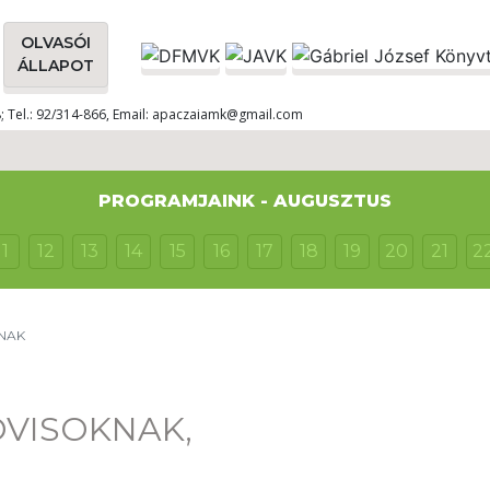
OLVASÓI
ÁLLAPOT
8; Tel.: 92/314-866, Email: apaczaiamk@gmail.com
PROGRAMJAINK - AUGUSZTUS
11
12
13
14
15
16
17
18
19
20
21
2
KNAK
OVISOKNAK,