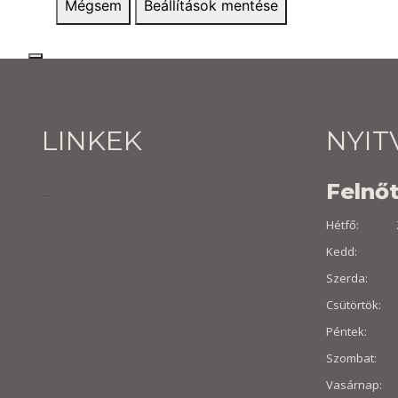
Mégsem
Beállítások mentése
LINKEK
NYIT
Felnőt
...
Hétfő: Z
Kedd: 10:0
Szerda: 10
Csütörtök: 
Péntek: 10:
Szombat: 8
Vasárnap: