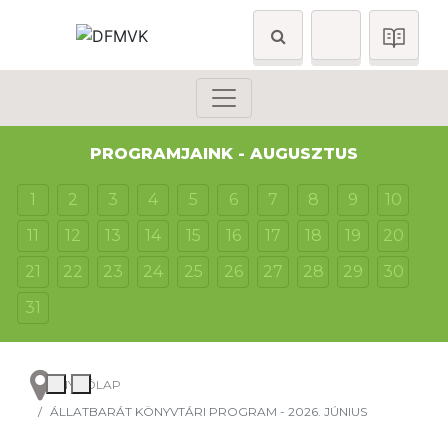
PROGRAMJAINK - AUGUSZTUS
1
2
3
4
5
6
7
8
9
10
11
12
13
14
15
16
17
18
19
20
21
22
23
24
25
26
27
28
29
30
31
NYITÓLAP
ÁLLATBARÁT KÖNYVTÁRI PROGRAM - 2026. JÚNIUS