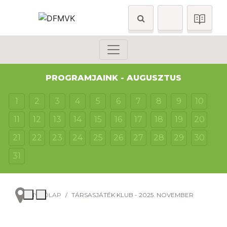
PROGRAMJAINK - AUGUSZTUS
1
2
3
4
5
6
7
8
9
10
11
12
13
14
15
16
17
18
19
20
21
22
23
24
25
26
27
28
29
30
31
NYITÓLAP
TÁRSASJÁTÉK KLUB - 2025. NOVEMBER