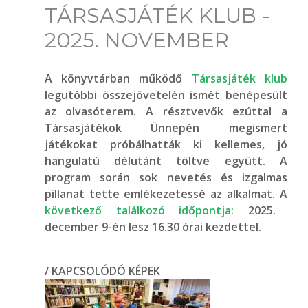
TÁRSASJÁTÉK KLUB -
2025. NOVEMBER
A könyvtárban működő
Társasjáték klub
legutóbbi összejövetelén ismét benépesült
az olvasóterem. A résztvevők ezúttal a
Társasjátékok Ünnepén megismert
játékokat próbálhatták ki kellemes, jó
hangulatú délutánt töltve együtt. A
program során sok nevetés és izgalmas
pillanat tette emlékezetessé az alkalmat. A
következő találkozó időpontja:
2025.
december 9-én lesz 16.30 órai kezdettel.
/ KAPCSOLÓDÓ KÉPEK