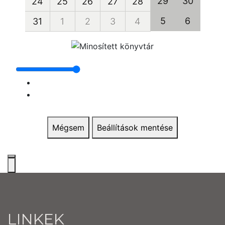
29
30
24
25
26
27
28
5
6
31
1
2
3
4
Mégsem
Beállítások mentése
LINKEK